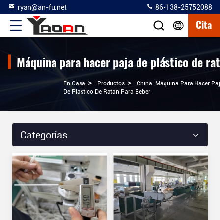
ryan@an-fu.net
86-138-25752088
Cita
Máquina para hacer paja de plástico de ra
>
>
En Casa
Productos
China. Máquina Para Hacer Pa
De Plástico De Ratán Para Beber
Categorías