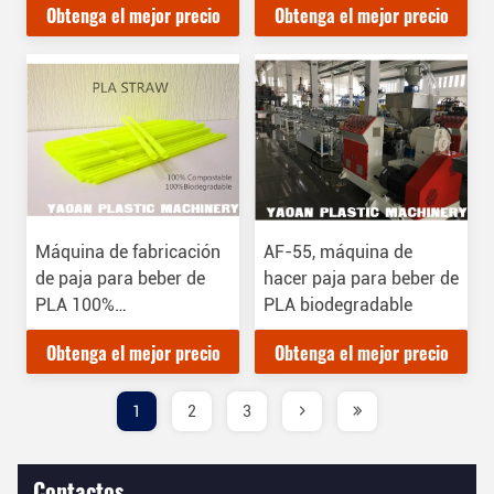
Obtenga el mejor precio
Obtenga el mejor precio
paja para beber PP
Máquina de fabricación
AF-55, máquina de
de paja para beber de
hacer paja para beber de
PLA 100%
PLA biodegradable
biodegradable de un
Obtenga el mejor precio
Obtenga el mejor precio
solo uso de paja de
ácido poliláctico
ecológico
1
2
3
Contactos