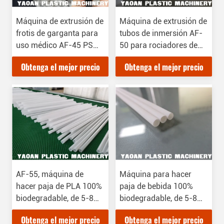
Máquina de extrusión de
Máquina de extrusión de
frotis de garganta para
tubos de inmersión AF-
uso médico AF-45 PS
50 para rociadores de
ABS, certificado CE
bombas de perfumes,
Obtenga el mejor precio
Obtenga el mejor precio
certificado CE
AF-55, máquina de
Máquina para hacer
hacer paja de PLA 100%
paja de bebida 100%
biodegradable, de 5-8
biodegradable, de 5-8
mm de diámetro
mm de diámetro.
Obtenga el mejor precio
Obtenga el mejor precio