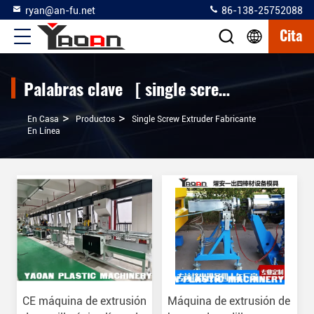
ryan@an-fu.net
86-138-25752088
Cita
Palabras clave [ single screw extruder ] Encuentro 203 productos
>
>
En Casa
Productos
Single Screw Extruder Fabricante
En Línea
CE máquina de extrusión
Máquina de extrusión de