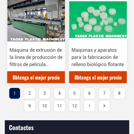
bañera de refrigerador
Máquina de extrusión de
Máquinas y aparatos
la línea de producción de
para la fabricación de
filtros de película
relleno biológico flotante
biorreactiva para
Obtenga el mejor precio
Obtenga el mejor precio
tratamiento de agua de
plástico Mbbr
1
2
3
4
5
6
7
8
9
10
11
12
Contactos