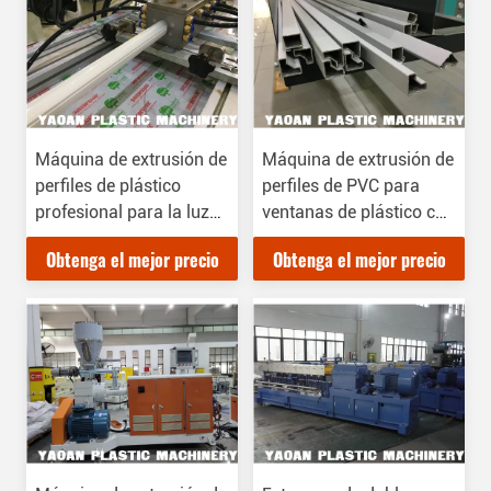
Máquina de extrusión de
Máquina de extrusión de
perfiles de plástico
perfiles de PVC para
profesional para la luz
ventanas de plástico con
de la casa LED de
alta producción,
Obtenga el mejor precio
Obtenga el mejor precio
tornillo único
extrusión de un solo
tornillo