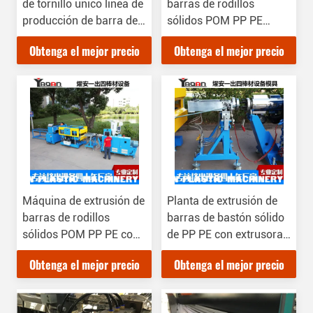
de tornillo único línea de
barras de rodillos
producción de barra de
sólidos POM PP PE
acrílico transparente
Extrusora de tornillo
Obtenga el mejor precio
Obtenga el mejor precio
único de 45 mm
Máquina de extrusión de
Planta de extrusión de
barras de rodillos
barras de bastón sólido
sólidos POM PP PE con
de PP PE con extrusora
extrusora de tornillo
de tornillo único de 45
Obtenga el mejor precio
Obtenga el mejor precio
único de 45 mm
mm