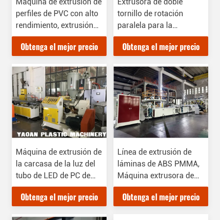
Máquina de extrusión de
Extrusora de doble
perfiles de PVC con alto
tornillo de rotación
rendimiento, extrusión
paralela para la
de un solo tornillo,
preparación de
Obtenga el mejor precio
Obtenga el mejor precio
certificado CE
compuestos
Máquina de extrusión de
Línea de extrusión de
la carcasa de la luz del
láminas de ABS PMMA,
tubo de LED de PC de
Máquina extrusora de
doble color
placas de ABS para
Obtenga el mejor precio
Obtenga el mejor precio
láminas
sanitarias/láminas de