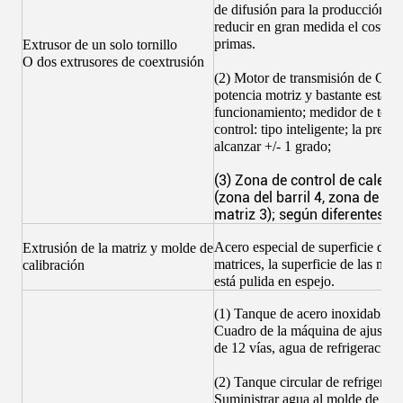
de difusión para la producción, co
reducir en gran medida el coste d
primas.
Extrusor de un solo tornillo
O dos extrusores de coextrusión
(2) Motor de transmisión de CA, 
potencia motriz y bastante establ
funcionamiento; medidor de temp
control: tipo inteligente; la preci
alcanzar +/- 1 grado;
(3) Zona de control de calefa
(zona del barril 4, zona de ext
matriz 3); según diferentes ex
Acero especial de superficie de 
Extrusión de la matriz y molde de
matrices, la superficie de las mat
calibración
está pulida en espejo.
(1) Tanque de acero inoxidable;
Cuadro de la máquina de ajuste 
de 12 vías, agua de refrigeración 
(2) Tanque circular de refrigerac
Suministrar agua al molde de cal