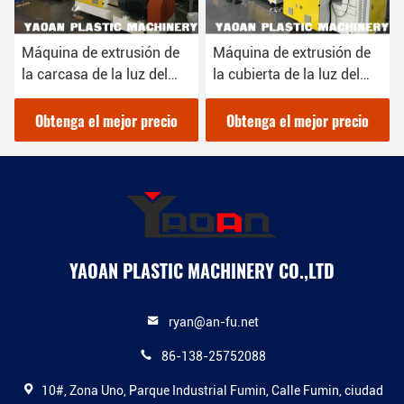
Máquina de extrusión de
Máquina de extrusión de
la cubierta de la luz del
perfiles LED PC de 2
tubo de LED AF-
cavidades, diseño de alta
50&45mm PC con
velocidad, 6-8 metros por
Obtenga el mejor precio
Obtenga el mejor precio
certificado CE de ahorro
minuto
de energía
YAOAN PLASTIC MACHINERY CO.,LTD
ryan@an-fu.net
86-138-25752088
10#, Zona Uno, Parque Industrial Fumin, Calle Fumin, ciudad