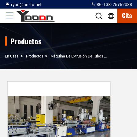
ryan@an-fu.net
86-138-25752088
Cita
Productos
>
>
En Casa
Productos
Máquina De Extrusión De Tubos De Iluminación LED