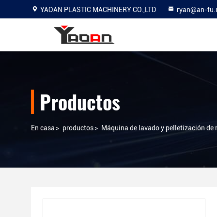
YAOAN PLASTIC MACHINERY CO.,LTD
ryan@an-fu.
Productos
En casa
>
productos
>
Máquina de lavado y pelletización de r