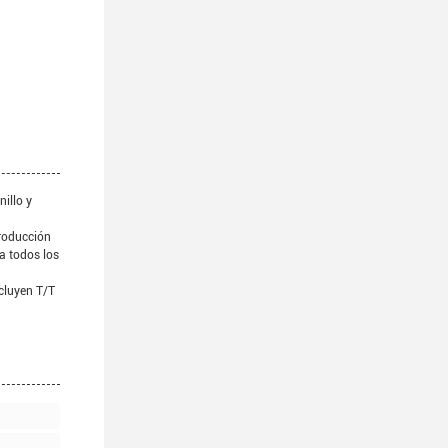
illo y
roducción
a todos los
cluyen T/T