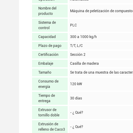
Nombre del
Máquina de peletización de compuesto
producto
Sistema de
PLC
control
Capacidad
300 a 1000 kg/h
Plazo de pago
T/T, L/C
Certificación
Sección 2
Embalaje
Casilla de madera
Tamaño
Se trata de una muestra de las caracte
Consumo de
120 kW
energía
Tiempo de
30 días
entrega
Extrusor de
- ¿ Qué?
tornillo doble
Extrusión de
- ¿ Qué?
relleno de Caco3