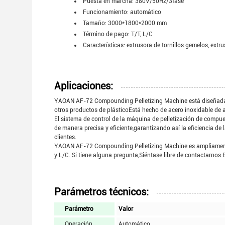
Puesta en marcha: 380V/50Hz/3fase
Funcionamiento: automático
Tamaño: 3000*1800*2000 mm
Término de pago: T/T, L/C
Características: extrusora de tornillos gemelos, extr
Aplicaciones:
YAOAN AF-72 Compounding Pelletizing Machine está diseñada par
otros productos de plásticoEstá hecho de acero inoxidable de al
El sistema de control de la máquina de pelletización de com
de manera precisa y eficiente,garantizando así la eficiencia d
clientes.
YAOAN AF-72 Compounding Pelletizing Machine es ampliamente 
y L/C. Si tiene alguna pregunta,Siéntase libre de contactarnos.
Parámetros técnicos:
Parámetro
Valor
Operación
Automático