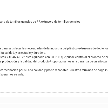
usora de tornillos gemelos de PP, extrusora de tornillos gemelos
a satisfacer las necesidades de la industria del plástico.extrusores de doble torn
ta calidad, y es estable y duradero.
puestos YAOAN AF-72 está equipado con un PLC que puede controlar el proceso de p
e la producción y la calidad del productoProporcionamos una garantía de un año par
reconocida por su alta calidad y precio razonable. Nuestros términos de pago in
Esperamos servirle.