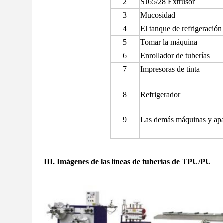
2
SJ65/28 Extrusor
3
Mucosidad
4
El tanque de refrigeración
5
Tomar la máquina
6
Enrollador de tuberías
7
Impresoras de tinta
8
Refrigerador
9
Las demás máquinas y apa
III. Imágenes de las líneas de tuberías de TPU/PU