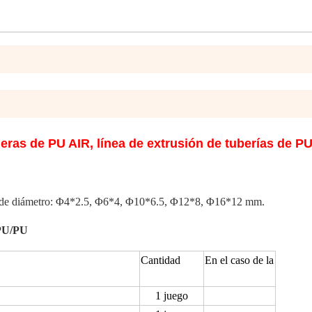
ras de PU AIR, línea de extrusión de tuberías de P
 de diámetro
: Φ4*2.5, Φ6*4, Φ10*6.5, Φ12*8, Φ16*12 mm.
TPU/PU
Cantidad
En el caso de la
1 juego